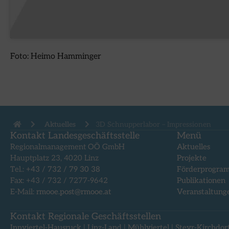
Foto: Heimo Hamminger
Aktuelles
3D Schnupperlabor – Impressionen
Kontakt Landesgeschäftsstelle
Menü
Regionalmanagement OÖ GmbH
Aktuelles
Hauptplatz 23, 4020 Linz
Projekte
Tel.:
+43 / 732 / 79 30 38
Förderprogra
Fax: +43 / 732 / 7277-9642
Publikationen
E-Mail:
rmooe.post@rmooe.at
Veranstaltung
Kontakt Regionale Geschäftsstellen
Innviertel-Hausruck
|
Linz-Land
|
Mühlviertel
|
Steyr-Kirchdor