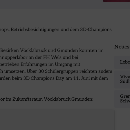
hops, Betriebsbesichtigungen und dem 3D-Champions
Neuest
en Bezirken Vöcklabruck und Gmunden konnten im
nupperlabor an der FH Wels und bei
Lebe
erbetrieben Erfahrungen im Umgang mit
h umsetzen. Über 30 Schülergruppen reichten zudem
Viva
wurden beim 3D Champions Day am 11. Juni mit dem
Süd
Gren
abor im Zukunftsraum Vöcklabruck.Gmunden:
Sch