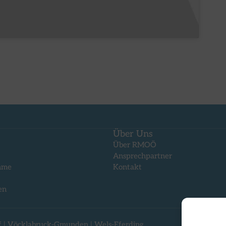
Über Uns
Über RMOÖ
Ansprechpartner
mme
Kontakt
en
f
|
Vöcklabruck-Gmunden
|
Wels-Eferding