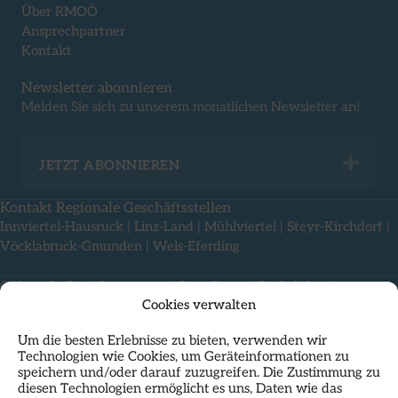
Über RMOÖ
Ansprechpartner
Kontakt
Newsletter abonnieren
Melden Sie sich zu unserem monatlichen Newsletter an!
Exp
JETZT ABONNIEREN
Kontakt Regionale Geschäftsstellen
Innviertel-Hausruck
|
Linz-Land
|
Mühlviertel
|
Steyr-Kirchdorf
|
Vöcklabruck-Gmunden
|
Wels-Eferding
Offene Stellen
|
Impressum
|
Compliance
|
Rechtliches
|
Cookies verwalten
Nutzungsbedingungen & Datenschutz
Um die besten Erlebnisse zu bieten, verwenden wir
Technologien wie Cookies, um Geräteinformationen zu
speichern und/oder darauf zuzugreifen. Die Zustimmung zu
diesen Technologien ermöglicht es uns, Daten wie das