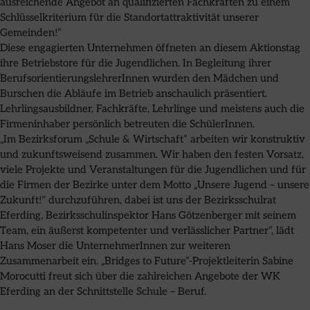
ausreichende Angebot an qualifizierten Fachkräften zu einem
Schlüsselkriterium für die Standortattraktivität unserer
Gemeinden!“
Diese engagierten Unternehmen öffneten an diesem Aktionstag
ihre Betriebstore für die Jugendlichen. In Begleitung ihrer
BerufsorientierungslehrerInnen wurden den Mädchen und
Burschen die Abläufe im Betrieb anschaulich präsentiert.
Lehrlingsausbildner, Fachkräfte, Lehrlinge und meistens auch die
Firmeninhaber persönlich betreuten die SchülerInnen.
„Im Bezirksforum „Schule & Wirtschaft“ arbeiten wir konstruktiv
und zukunftsweisend zusammen. Wir haben den festen Vorsatz,
viele Projekte und Veranstaltungen für die Jugendlichen und für
die Firmen der Bezirke unter dem Motto „Unsere Jugend – unsere
Zukunft!“ durchzuführen, dabei ist uns der Bezirksschulrat
Eferding, Bezirksschulinspektor Hans Götzenberger mit seinem
Team, ein äußerst kompetenter und verlässlicher Partner“, lädt
Hans Moser die UnternehmerInnen zur weiteren
Zusammenarbeit ein. „Bridges to Future“-Projektleiterin Sabine
Morocutti freut sich über die zahlreichen Angebote der WK
Eferding an der Schnittstelle Schule – Beruf.