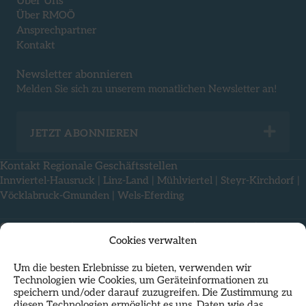
Über Uns
Über RMOÖ
Ansprechpartner
Kontakt
Newsletter abonnieren
Melden Sie sich zu unserem monatlichen Newsletter an!
Exp
JETZT ABONNIEREN
Kontakt Regionale Geschäftsstellen
Innviertel-Hausruck
|
Linz-Land
|
Mühlviertel
|
Steyr-Kirchdorf
|
Vöcklabruck-Gmunden
|
Wels-Eferding
Offene Stellen
|
Impressum
|
Compliance
|
Rechtliches
|
Cookies verwalten
Nutzungsbedingungen & Datenschutz
Um die besten Erlebnisse zu bieten, verwenden wir
Technologien wie Cookies, um Geräteinformationen zu
speichern und/oder darauf zuzugreifen. Die Zustimmung zu
diesen Technologien ermöglicht es uns, Daten wie das