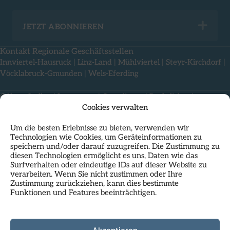
Exp
JETZT ABONNIEREN
Kontakt Regionale Geschäftsstellen
Innviertel-Hausruck
|
Linz-Land
|
Mühlviertel
|
Steyr-Kirchdorf
|
Vöcklabruck-Gmunden
|
Wels-Eferding
Offene Stellen
|
Impressum
|
Compliance
|
Rechtliches
|
Cookies verwalten
Nutzungsbedingungen & Datenschutz
Um die besten Erlebnisse zu bieten, verwenden wir
Technologien wie Cookies, um Geräteinformationen zu
speichern und/oder darauf zuzugreifen. Die Zustimmung zu
diesen Technologien ermöglicht es uns, Daten wie das
Surfverhalten oder eindeutige IDs auf dieser Website zu
verarbeiten. Wenn Sie nicht zustimmen oder Ihre
Zustimmung zurückziehen, kann dies bestimmte
Funktionen und Features beeinträchtigen.
Als Standortpartner im
HP23
residiert das Regionalmanagement
Oberösterreich mit seiner Landesgeschäftsstelle direkt am
Hauptplatz in Linz und nutzt die inspirierende Atmosphäre dieses
Kunst- und Geschäftshauses.