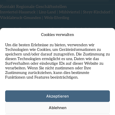
Kontakt Regionale Geschäftsstellen
Innviertel-Hausruck
|
Linz-Land
|
Mühlviertel
|
Steyr-Kirchdorf
|
Vöcklabruck-Gmunden
|
Wels-Eferding
Offene Stellen
|
Impressum
|
Compliance
|
Rechtliches
|
Cookies verwalten
Nutzungsbedingungen & Datenschutz
Um die besten Erlebnisse zu bieten, verwenden wir
Technologien wie Cookies, um Geräteinformationen zu
speichern und/oder darauf zuzugreifen. Die Zustimmung zu
diesen Technologien ermöglicht es uns, Daten wie das
Surfverhalten oder eindeutige IDs auf dieser Website zu
verarbeiten. Wenn Sie nicht zustimmen oder Ihre
Zustimmung zurückziehen, kann dies bestimmte
Funktionen und Features beeinträchtigen.
Als Standortpartner im
HP23
residiert das Regionalmanagement
Oberösterreich mit seiner Landesgeschäftsstelle direkt am
Hauptplatz in Linz und nutzt die inspirierende Atmosphäre dieses
Kunst- und Geschäftshauses.
Akzeptieren
Infos zu HP23:
hauptplatz23.at
Ablehnen