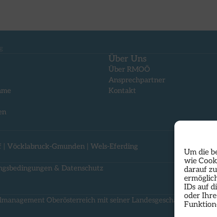
g
Über Uns
Über RMOÖ
Ansprechpartner
mme
Kontakt
en
f
|
Vöcklabruck-Gmunden
|
Wels-Eferding
Um die b
wie Cook
ngsbedingungen & Datenschutz
darauf z
ermöglich
IDs auf d
oder Ihr
lmanagement Oberösterreich mit seiner Landesgeschäftsstelle dire
Funktion