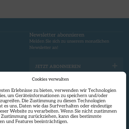
Newsletter abonnieren
Melden Sie sich zu unserem monatlichen
Newsletter an!
Ex
JETZT ABONNIEREN
Cookies verwalten
esten Erlebnisse zu bieten, verwenden wir Technologien
ies, um Geräteinformationen zu speichern und/oder
uzugreifen. Die Zustimmung zu diesen Technologien
t es uns, Daten wie das Surfverhalten oder eindeutige
ieser Website zu verarbeiten. Wenn Sie nicht zustimmen
e Zustimmung zurückziehen, kann dies bestimmte
kt am Hauptplatz in Linz und nutzt die inspirierende
en und Features beeinträchtigen.