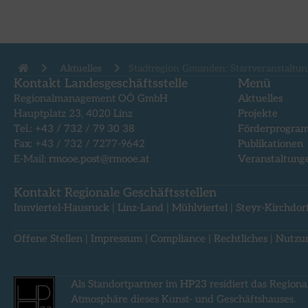
Aktuelles
Stadtregion Gmunden: Startveranstaltun
Kontakt Landesgeschäftsstelle
Menü
Regionalmanagement OÖ GmbH
Aktuelles
Hauptplatz 23, 4020 Linz
Projekte
Tel.:
+43 / 732 / 79 30 38
Förderprogra
Fax: +43 / 732 / 7277-9642
Publikationen
E-Mail:
rmooe.post@rmooe.at
Veranstaltung
Kontakt Regionale Geschäftsstellen
Innviertel-Hausruck
|
Linz-Land
|
Mühlviertel
|
Steyr-Kirchdor
Offene Stellen
|
Impressum
|
Compliance
|
Rechtliches
|
Nutzu
Als Standortpartner im
HP23
residiert das Regiona
Atmosphäre dieses Kunst- und Geschäftshauses.