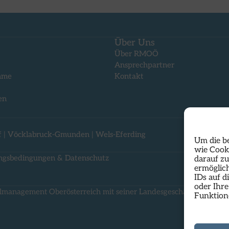
Über Uns
Über RMOÖ
Ansprechpartner
mme
Kontakt
en
f
|
Vöcklabruck-Gmunden
|
Wels-Eferding
Um die b
wie Cook
ngsbedingungen & Datenschutz
darauf z
ermöglich
IDs auf d
oder Ihr
lmanagement Oberösterreich mit seiner Landesgeschäftsstelle dire
Funktion