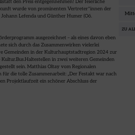
statt den Preis entgegennehmen! Der feierliche
kunft wurde von prominenten Vertreter*innen der
Mitt
Dr. Johann Lefenda und Günther Humer (Oö.
ZU AL
rderprogramm ausgezeichnet ­– als eines davon eben
chnete sich durch das Zusammenwirken vielerlei
ere Gemeinden in der Kulturhauptstadtregion 2024 zur
 Kultur.Bus.Haltestellen in zwei weiteren Gemeinden
gestellt sein. Matthias Oltay vom Regionalen
 für die tolle Zusammenarbeit: „Der Festakt war nach
n Projektlaufzeit ein schöner Abschluss der