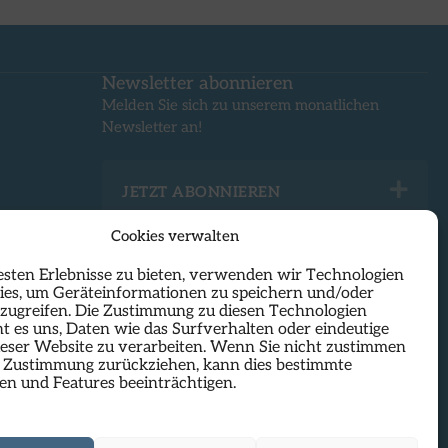
Newsletter abonnieren
Melden Sie sich zu unserem monatlichen
Newsletter an!
Ex
JETZT ABONNIEREN
Cookies verwalten
esten Erlebnisse zu bieten, verwenden wir Technologien
ies, um Geräteinformationen zu speichern und/oder
uzugreifen. Die Zustimmung zu diesen Technologien
t es uns, Daten wie das Surfverhalten oder eindeutige
ieser Website zu verarbeiten. Wenn Sie nicht zustimmen
e Zustimmung zurückziehen, kann dies bestimmte
kt am Hauptplatz in Linz und nutzt die inspirierende
en und Features beeinträchtigen.