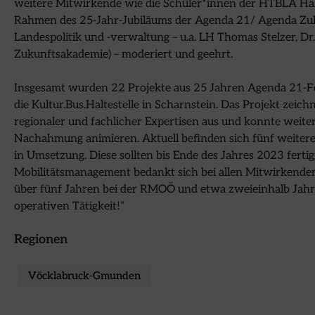
weitere Mitwirkende wie die Schüler*innen der HTBLA Hall
Rahmen des 25-Jahr-Jubiläums der Agenda 21/ Agenda Zu
Landespolitik und -verwaltung – u.a. LH Thomas Stelzer, 
Zukunftsakademie) – moderiert und geehrt.
Insgesamt wurden 22 Projekte aus 25 Jahren Agenda 21-Fö
die Kultur.Bus.Haltestelle in Scharnstein. Das Projekt zei
regionaler und fachlicher Expertisen aus und konnte weit
Nachahmung animieren. Aktuell befinden sich fünf weitere
in Umsetzung. Diese sollten bis Ende des Jahres 2023 fertig
Mobilitätsmanagement bedankt sich bei allen Mitwirkenden
über fünf Jahren bei der RMOÖ und etwa zweieinhalb Jahre
operativen Tätigkeit!“
Regionen
Vöcklabruck-Gmunden