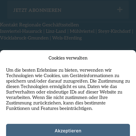
Exp
JETZT ABONNIEREN
Kontakt Regionale Geschäftsstellen
Innviertel-Hausruck
|
Linz-Land
|
Mühlviertel
|
Steyr-Kirchdorf
|
Vöcklabruck-Gmunden
|
Wels-Eferding
Offene Stellen
|
Impressum
|
Compliance
|
Rechtliches
|
Cookies verwalten
Nutzungsbedingungen & Datenschutz
Um die besten Erlebnisse zu bieten, verwenden wir
Technologien wie Cookies, um Geräteinformationen zu
speichern und/oder darauf zuzugreifen. Die Zustimmung zu
diesen Technologien ermöglicht es uns, Daten wie das
Surfverhalten oder eindeutige IDs auf dieser Website zu
verarbeiten. Wenn Sie nicht zustimmen oder Ihre
Zustimmung zurückziehen, kann dies bestimmte
Funktionen und Features beeinträchtigen.
Als Standortpartner im
HP23
residiert das Regionalmanagement
Oberösterreich mit seiner Landesgeschäftsstelle direkt am
Hauptplatz in Linz und nutzt die inspirierende Atmosphäre dieses
Kunst- und Geschäftshauses.
Akzeptieren