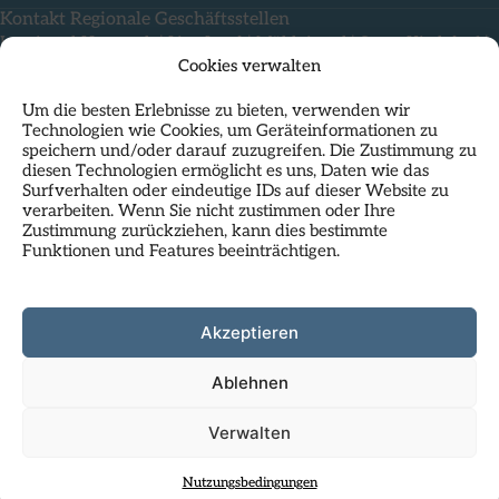
Kontakt Regionale Geschäftsstellen
Innviertel-Hausruck
|
Linz-Land
|
Mühlviertel
|
Steyr-Kirchdorf
|
Cookies verwalten
Vöcklabruck-Gmunden
|
Wels-Eferding
Um die besten Erlebnisse zu bieten, verwenden wir
Offene Stellen
|
Impressum
|
Compliance
|
Rechtliches
|
Technologien wie Cookies, um Geräteinformationen zu
Nutzungsbedingungen & Datenschutz
speichern und/oder darauf zuzugreifen. Die Zustimmung zu
diesen Technologien ermöglicht es uns, Daten wie das
Surfverhalten oder eindeutige IDs auf dieser Website zu
verarbeiten. Wenn Sie nicht zustimmen oder Ihre
Zustimmung zurückziehen, kann dies bestimmte
Funktionen und Features beeinträchtigen.
Als Standortpartner im
HP23
residiert das Regionalmanagement
Akzeptieren
Oberösterreich mit seiner Landesgeschäftsstelle direkt am
Hauptplatz in Linz und nutzt die inspirierende Atmosphäre dieses
Ablehnen
Kunst- und Geschäftshauses.
Infos zu HP23:
hauptplatz23.at
Verwalten
Nutzungsbedingungen