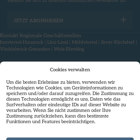
Melden Sie sich zu unserem monatlichen Newsletter an!
Exp
JETZT ABONNIEREN
Kontakt Regionale Geschäftsstellen
Innviertel-Hausruck
|
Linz-Land
|
Mühlviertel
|
Steyr-Kirchdorf
|
Vöcklabruck-Gmunden
|
Wels-Eferding
Offene Stellen
|
Impressum
|
Compliance
|
Rechtliches
|
Cookies verwalten
Nutzungsbedingungen & Datenschutz
Um die besten Erlebnisse zu bieten, verwenden wir
Technologien wie Cookies, um Geräteinformationen zu
speichern und/oder darauf zuzugreifen. Die Zustimmung zu
diesen Technologien ermöglicht es uns, Daten wie das
Surfverhalten oder eindeutige IDs auf dieser Website zu
verarbeiten. Wenn Sie nicht zustimmen oder Ihre
Zustimmung zurückziehen, kann dies bestimmte
Funktionen und Features beeinträchtigen.
Als Standortpartner im
HP23
residiert das Regionalmanagement
Oberösterreich mit seiner Landesgeschäftsstelle direkt am
Hauptplatz in Linz und nutzt die inspirierende Atmosphäre dieses