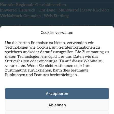
Kontakt Regionale Geschäftsstellen
Innviertel-Hausruck
|
Linz-Land
|
Mühlviertel
|
Steyr-Kirchdorf
|
Vöcklabruck-Gmunden
|
Wels-Eferding
Offene Stellen
|
Impressum
|
Compliance
|
Rechtliches
|
Cookies verwalten
Nutzungsbedingungen & Datenschutz
Um die besten Erlebnisse zu bieten, verwenden wir
Technologien wie Cookies, um Geräteinformationen zu
speichern und/oder darauf zuzugreifen. Die Zustimmung zu
diesen Technologien ermöglicht es uns, Daten wie das
Surfverhalten oder eindeutige IDs auf dieser Website zu
verarbeiten. Wenn Sie nicht zustimmen oder Ihre
Zustimmung zurückziehen, kann dies bestimmte
Funktionen und Features beeinträchtigen.
Als Standortpartner im
HP23
residiert das Regionalmanagement
Oberösterreich mit seiner Landesgeschäftsstelle direkt am
Hauptplatz in Linz und nutzt die inspirierende Atmosphäre dieses
Kunst- und Geschäftshauses.
Akzeptieren
Infos zu HP23:
hauptplatz23.at
Ablehnen