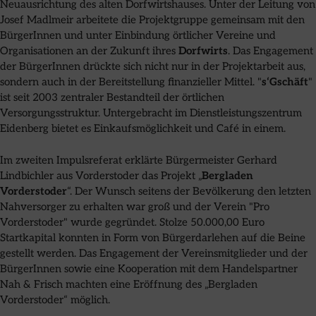
Neuausrichtung des alten Dorfwirtshauses. Unter der Leitung von
Josef Madlmeir arbeitete die Projektgruppe gemeinsam mit den
BürgerInnen und unter Einbindung örtlicher Vereine und
Organisationen an der Zukunft ihres
Dorfwirts
. Das Engagement
der BürgerInnen drückte sich nicht nur in der Projektarbeit aus,
sondern auch in der Bereitstellung finanzieller Mittel. "
s‘Gschäft
"
ist seit 2003 zentraler Bestandteil der örtlichen
Versorgungsstruktur. Untergebracht im Dienstleistungszentrum
Eidenberg bietet es Einkaufsmöglichkeit und Café in einem.
Im zweiten Impulsreferat erklärte Bürgermeister Gerhard
Lindbichler aus Vorderstoder das Projekt „
Bergladen
Vorderstoder
“. Der Wunsch seitens der Bevölkerung den letzten
Nahversorger zu erhalten war groß und der Verein "Pro
Vorderstoder" wurde gegründet. Stolze 50.000,00 Euro
Startkapital konnten in Form von Bürgerdarlehen auf die Beine
gestellt werden. Das Engagement der Vereinsmitglieder und der
BürgerInnen sowie eine Kooperation mit dem Handelspartner
Nah & Frisch machten eine Eröffnung des „Bergladen
Vorderstoder“ möglich.