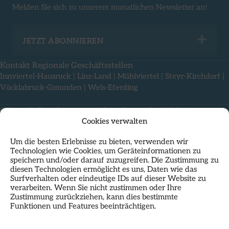
Melden Sie sich zu unserem monatlichen Newsletter an!
Exp
JETZT ABONNIEREN
Kontakt Regionale Geschäftsstellen
Innviertel-Hausruck
|
Linz-Land
|
Mühlviertel
|
Steyr-Kirchdorf
|
Vöcklabruck-Gmunden
|
Wels-Eferding
Offene Stellen
|
Impressum
|
Compliance
|
Rechtliches
|
Cookies verwalten
Nutzungsbedingungen & Datenschutz
Um die besten Erlebnisse zu bieten, verwenden wir
Technologien wie Cookies, um Geräteinformationen zu
speichern und/oder darauf zuzugreifen. Die Zustimmung zu
diesen Technologien ermöglicht es uns, Daten wie das
Surfverhalten oder eindeutige IDs auf dieser Website zu
verarbeiten. Wenn Sie nicht zustimmen oder Ihre
Zustimmung zurückziehen, kann dies bestimmte
Funktionen und Features beeinträchtigen.
Als Standortpartner im
HP23
residiert das Regionalmanagement
Oberösterreich mit seiner Landesgeschäftsstelle direkt am