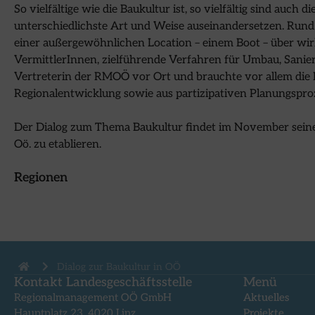
So vielfältige wie die Baukultur ist, so vielfältig sind auch
unterschiedlichste Art und Weise auseinandersetzen. Rund
einer außergewöhnlichen Location – einem Boot – über w
VermittlerInnen, zielführende Verfahren für Umbau, Sanie
Vertreterin der RMOÖ vor Ort und brauchte vor allem die
Regionalentwicklung sowie aus partizipativen Planungspr
Der Dialog zum Thema Baukultur findet im November seine F
Oö. zu etablieren.
Regionen
Dialog zur Baukultur in OÖ
Kontakt Landesgeschäftsstelle
Menü
Regionalmanagement OÖ GmbH
Aktuelles
Hauptplatz 23, 4020 Linz
Projekte