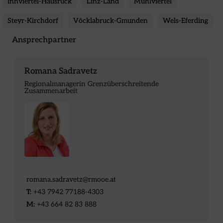
Innviertel-Hausruck
Linz-Land
Mühlviertel
Steyr-Kirchdorf
Vöcklabruck-Gmunden
Wels-Eferding
Ansprechpartner
Romana Sadravetz
Regionalmanagerin Grenzüberschreitende
Zusammenarbeit
romana.sadravetz@rmooe.at
T:
+43 7942 77188-4303
M:
+43 664 82 83 888