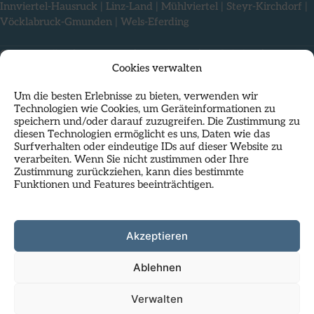
Innviertel-Hausruck
|
Linz-Land
|
Mühlviertel
|
Steyr-Kirchdorf
|
Vöcklabruck-Gmunden
|
Wels-Eferding
Offene Stellen
|
Impressum
|
Compliance
|
Rechtliches
|
Cookies verwalten
Nutzungsbedingungen & Datenschutz
Um die besten Erlebnisse zu bieten, verwenden wir
Technologien wie Cookies, um Geräteinformationen zu
speichern und/oder darauf zuzugreifen. Die Zustimmung zu
diesen Technologien ermöglicht es uns, Daten wie das
Surfverhalten oder eindeutige IDs auf dieser Website zu
verarbeiten. Wenn Sie nicht zustimmen oder Ihre
Zustimmung zurückziehen, kann dies bestimmte
Funktionen und Features beeinträchtigen.
Als Standortpartner im
HP23
residiert das Regionalmanagement
Oberösterreich mit seiner Landesgeschäftsstelle direkt am
Hauptplatz in Linz und nutzt die inspirierende Atmosphäre dieses
Kunst- und Geschäftshauses.
Akzeptieren
Infos zu HP23:
hauptplatz23.at
Ablehnen
Verwalten
© 2026 rmooe.at. Alle Rechte vorbehalten.
Webdesign by